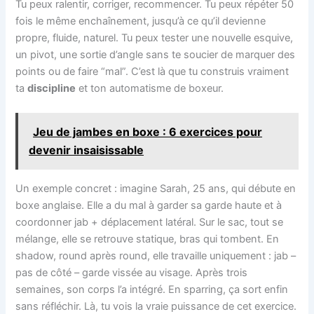
Tu peux ralentir, corriger, recommencer. Tu peux répéter 50
fois le même enchaînement, jusqu’à ce qu’il devienne
propre, fluide, naturel. Tu peux tester une nouvelle esquive,
un pivot, une sortie d’angle sans te soucier de marquer des
points ou de faire “mal”. C’est là que tu construis vraiment
ta
discipline
et ton automatisme de boxeur.
Jeu de jambes en boxe : 6 exercices pour
devenir insaisissable
Un exemple concret : imagine Sarah, 25 ans, qui débute en
boxe anglaise. Elle a du mal à garder sa garde haute et à
coordonner jab + déplacement latéral. Sur le sac, tout se
mélange, elle se retrouve statique, bras qui tombent. En
shadow, round après round, elle travaille uniquement : jab –
pas de côté – garde vissée au visage. Après trois
semaines, son corps l’a intégré. En sparring, ça sort enfin
sans réfléchir. Là, tu vois la vraie puissance de cet exercice.