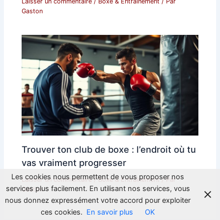
Laisser un commentaire
/
Boxe & Entraînement
/ Par
Gaston
Trouver ton club de boxe : l’endroit où tu
vas vraiment progresser
Les cookies nous permettent de vous proposer nos
Laisser un commentaire
/
Boxe & Entraînement
/ Par
services plus facilement. En utilisant nos services, vous
Gaston
nous donnez expressément votre accord pour exploiter
ces cookies.
En savoir plus
OK