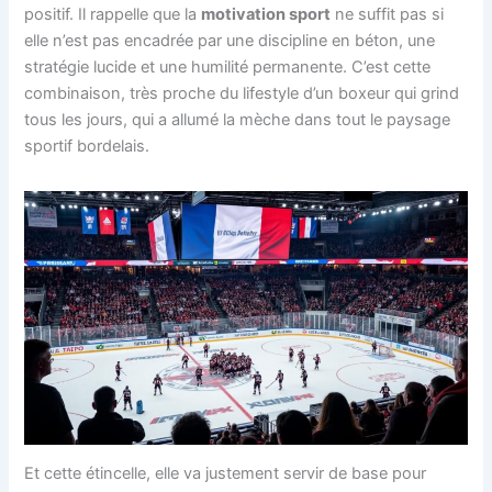
positif. Il rappelle que la
motivation sport
ne suffit pas si
elle n’est pas encadrée par une discipline en béton, une
stratégie lucide et une humilité permanente. C’est cette
combinaison, très proche du lifestyle d’un boxeur qui grind
tous les jours, qui a allumé la mèche dans tout le paysage
sportif bordelais.
Et cette étincelle, elle va justement servir de base pour