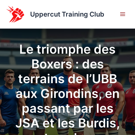
Aller
au
Uppercut Training Club
contenu
Le triomphe des
Boxers : des
terrains de l’UBB
aux Girondins, en
passant par les
JSA et les Burdis,