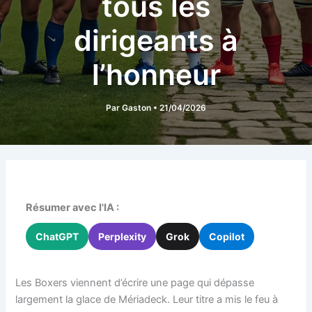
tous les
dirigeants à
l’honneur
Par
Gaston
•
21/04/2026
Résumer avec l'IA :
ChatGPT
Perplexity
Grok
Copilot
Les Boxers viennent d’écrire une page qui dépasse
largement la glace de Mériadeck. Leur titre a mis le feu à