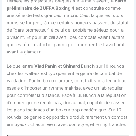
Derrière les projecteurs braqués sur le main event, la
carte
préliminaire de ZUFFA Boxing 4
est construite comme
une série de tests grandeur nature. C’est là que les futurs
noms se forgent, là que certains boxeurs passent du statut
de “gars prometteur” à celui de “problème sérieux pour la
division”. Et pour un œil averti, ces combats valent autant
que les têtes d’affiche, parce qu’ils montrent le travail brut
avant le glamour.
Le duel entre
Vlad Panin
et
Shinard Bunch
sur 10 rounds
chez les welters est typiquement le genre de combat de
validation. Panin, boxeur propre, construit sur la technique,
essaie d’imposer un rythme maîtrisé, avec un jab régulier
pour contrôler la distance. Face à lui, Bunch a la réputation
d’un mec qui ne recule pas, dur au mal, capable de casser
les plans tactiques d’un boxeur trop académique. Sur 10
rounds, ce genre d’opposition produit rarement un combat
ennuyeux : chacun vient avec son style, et le ring tranche.