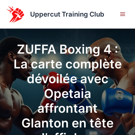
Aller
au
Uppercut Training Club
contenu
ZUFFA Boxing 4 :
La carte complète
dévoilée avec
Opetaia
affrontant
Glanton en tête