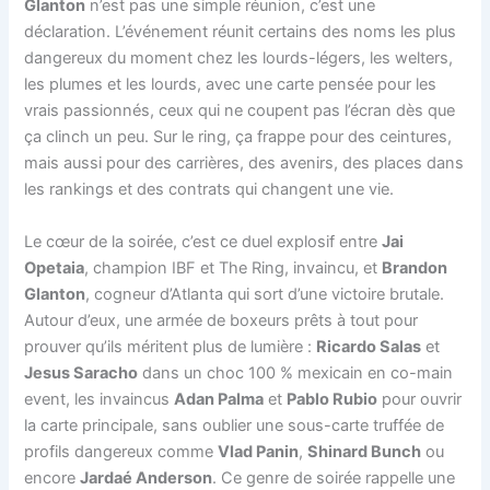
Glanton
n’est pas une simple réunion, c’est une
déclaration. L’événement réunit certains des noms les plus
dangereux du moment chez les lourds-légers, les welters,
les plumes et les lourds, avec une carte pensée pour les
vrais passionnés, ceux qui ne coupent pas l’écran dès que
ça clinch un peu. Sur le ring, ça frappe pour des ceintures,
mais aussi pour des carrières, des avenirs, des places dans
les rankings et des contrats qui changent une vie.
Le cœur de la soirée, c’est ce duel explosif entre
Jai
Opetaia
, champion IBF et The Ring, invaincu, et
Brandon
Glanton
, cogneur d’Atlanta qui sort d’une victoire brutale.
Autour d’eux, une armée de boxeurs prêts à tout pour
prouver qu’ils méritent plus de lumière :
Ricardo Salas
et
Jesus Saracho
dans un choc 100 % mexicain en co-main
event, les invaincus
Adan Palma
et
Pablo Rubio
pour ouvrir
la carte principale, sans oublier une sous-carte truffée de
profils dangereux comme
Vlad Panin
,
Shinard Bunch
ou
encore
Jardaé Anderson
. Ce genre de soirée rappelle une