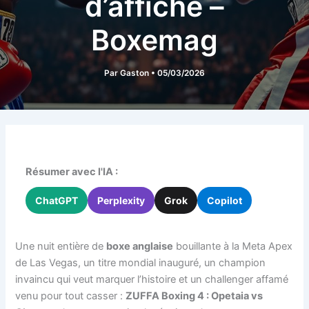
d’affiche –
Boxemag
Par
Gaston
•
05/03/2026
Résumer avec l'IA :
ChatGPT
Perplexity
Grok
Copilot
Une nuit entière de
boxe anglaise
bouillante à la Meta Apex
de Las Vegas, un titre mondial inauguré, un champion
invaincu qui veut marquer l’histoire et un challenger affamé
venu pour tout casser :
ZUFFA Boxing 4 : Opetaia vs