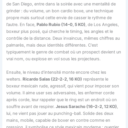
de San Diego, entre dans la soirée avec une mentalité de
grinder : du volume, un bon cardio boxe, une technique
propre mais surtout cette envie de casser le rythme de
l’autre. En face,
Pablo Rubio (14–0, 5 KO)
, de Los Angeles,
boxeur plus posé, qui cherche le timing, les angles et le
contrôle de la distance. Deux invaincus, mêmes chiffres au
palmarès, mais deux identités différentes. C’est
typiquement le genre de combat où un prospect devient un
vrai nom, ou explose en vol sous les projecteurs.
Ensuite, le niveau d’intensité monte encore chez les
welters.
Ricardo Salas (22–2‑2, 16 KO)
représente le
boxeur mexicain rude, agressif, qui vient pour imposer son
volume. Il aime user ses adversaires, les enfermer corde
après corde, leur rappeler que le ring est un endroit où on
souffre avant de respirer.
Jesus Saracho (16–2‑2, 12 KO)
,
lui, ne vient pas jouer au punching-ball. Solide des deux
mains, mobile, capable de boxer en contre comme en
pression, il symbolise ce style mexicain moderne : guerrier,