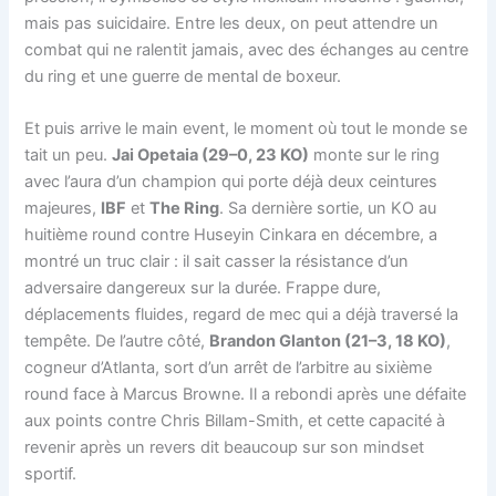
mais pas suicidaire. Entre les deux, on peut attendre un
combat qui ne ralentit jamais, avec des échanges au centre
du ring et une guerre de mental de boxeur.
Et puis arrive le main event, le moment où tout le monde se
tait un peu.
Jai Opetaia (29–0, 23 KO)
monte sur le ring
avec l’aura d’un champion qui porte déjà deux ceintures
majeures,
IBF
et
The Ring
. Sa dernière sortie, un KO au
huitième round contre Huseyin Cinkara en décembre, a
montré un truc clair : il sait casser la résistance d’un
adversaire dangereux sur la durée. Frappe dure,
déplacements fluides, regard de mec qui a déjà traversé la
tempête. De l’autre côté,
Brandon Glanton (21–3, 18 KO)
,
cogneur d’Atlanta, sort d’un arrêt de l’arbitre au sixième
round face à Marcus Browne. Il a rebondi après une défaite
aux points contre Chris Billam-Smith, et cette capacité à
revenir après un revers dit beaucoup sur son mindset
sportif.