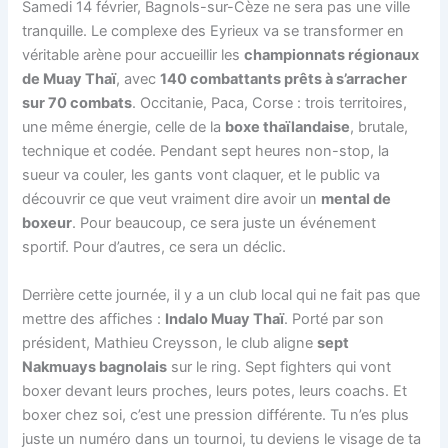
Samedi 14 février, Bagnols-sur-Cèze ne sera pas une ville
tranquille. Le complexe des Eyrieux va se transformer en
véritable arène pour accueillir les
championnats régionaux
de Muay Thaï
, avec
140 combattants prêts à s’arracher
sur 70 combats
. Occitanie, Paca, Corse : trois territoires,
une même énergie, celle de la
boxe thaïlandaise
, brutale,
technique et codée. Pendant sept heures non-stop, la
sueur va couler, les gants vont claquer, et le public va
découvrir ce que veut vraiment dire avoir un
mental de
boxeur
. Pour beaucoup, ce sera juste un événement
sportif. Pour d’autres, ce sera un déclic.
Derrière cette journée, il y a un club local qui ne fait pas que
mettre des affiches :
Indalo Muay Thaï
. Porté par son
président, Mathieu Creysson, le club aligne
sept
Nakmuays bagnolais
sur le ring. Sept fighters qui vont
boxer devant leurs proches, leurs potes, leurs coachs. Et
boxer chez soi, c’est une pression différente. Tu n’es plus
juste un numéro dans un tournoi, tu deviens le visage de ta