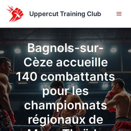
Aller
au
Uppercut Training Club
contenu
Bagnols-sur-
Cèze accueille
140 combattants
pour les
championnats
régionaux de