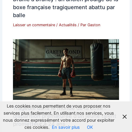
boxe française tragiquement abattu par
balle
Laisser un commentaire
/
Actualités
/ Par
Gaston
Les cookies nous permettent de vous proposer nos
Tragédie dans le monde de la boxe :
services plus facilement. En utilisant nos services, vous
disparition prématurée d’un jeune talent
nous donnez expressément votre accord pour exploiter
prometteur à 24 ans
ces cookies.
En savoir plus
OK