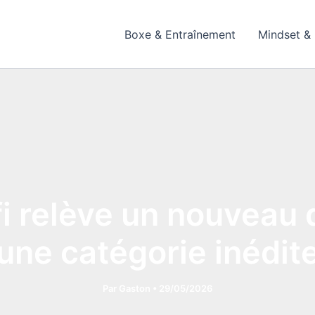
Boxe & Entraînement
Mindset & 
ifi relève un nouveau 
une catégorie inédit
Par
Gaston
•
29/05/2026