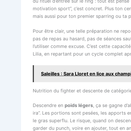
du rituel d’entrée sur le ring : tout est pens
motivation sport”, c’est concret. Plus ton ce
mais aussi pour ton premier sparring ou ta 
Pour être clair, une telle préparation ne re
pas de repas au hasard, pas de séances sauté
l’utiliser comme excuse. C’est cette capacit
Lilia, en repartant pour un cycle complet ap
Saleilles : Sara Lloret en lice aux cha
Nutrition du fighter et descente de catégorie 
Descendre en
poids légers
, ça se gagne d’a
ira”. Les portions sont pesées, les apports e
le gras superflu. Le risque, quand on descend 
garder du punch, voire en ajouter, tout en a