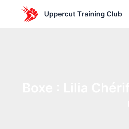
Aller
au
Uppercut Training Club
contenu
Boxe : Lilia Chér