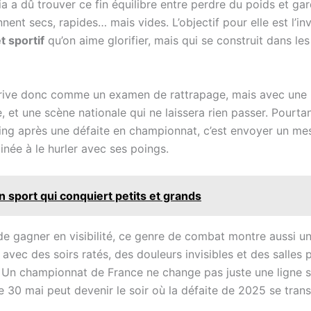
ia a dû trouver ce fin équilibre entre perdre du poids et ga
nnent secs, rapides… mais vides. L’objectif pour elle est l’i
 sportif
qu’on aime glorifier, mais qui se construit dans l
rive donc comme un examen de rattrapage, mais avec une no
ie, et une scène nationale qui ne laissera rien passer. Pourt
ring après une défaite en championnat, c’est envoyer un mes
inée à le hurler avec ses poings.
un sport qui conquiert petits et grands
 gagner en visibilité, ce genre de combat montre aussi une a
 avec des soirs ratés, des douleurs invisibles et des salles 
t. Un championnat de France ne change pas juste une ligne s
e 30 mai peut devenir le soir où la défaite de 2025 se tran