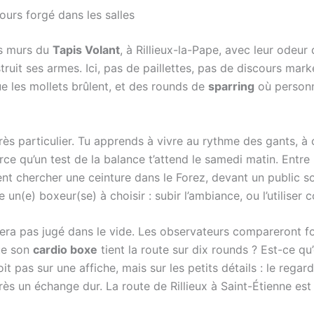
ours forgé dans les salles
es murs du
Tapis Volant
, à Rillieux-la-Pape, avec leur odeur
onstruit ses armes. Ici, pas de paillettes, pas de discours ma
e les mollets brûlent, et des rounds de
sparring
où personn
rès particulier. Tu apprends à vivre au rythme des gants, à 
arce qu’un test de la balance t’attend le samedi matin. Entr
ent chercher une ceinture dans le Forez, devant un public so
n(e) boxeur(se) à choisir : subir l’ambiance, ou l’utiliser
era pas jugé dans le vide. Les observateurs compareront fo
que son
cardio boxe
tient la route sur dix rounds ? Est-ce qu’
it pas sur une affiche, mais sur les petits détails : le regar
près un échange dur. La route de Rillieux à Saint-Étienne e