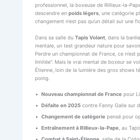
professionnel, la boxeuse de Rillieux-la-Pape
descendre en
poids légers
, une catégorie pl
changement n’est pas qu’un détail sur une fic
Dans sa salle du
Tapis Volant
, dans la banli
mentale, un test grandeur nature pour savoi
Perdre un championnat de France, ce n’est pa
limitée”. Mais le vrai mental de boxeur se voi
Étienne, loin de la lumière des gros shows t
poing.
Nouveau championnat de France
pour Lil
Défaite en 2025
contre Fanny Galle sur d
Changement de catégorie
pensé pour opt
Entraînement à Rillieux-la-Pape
, au Tapi
Combat à Saint-Étienne
, salle de la Cot