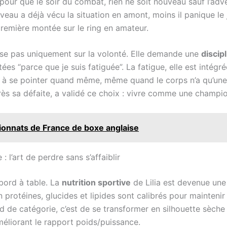
é pour que le soir du combat, rien ne soit nouveau sauf l’adv
rveau a déjà vécu la situation en amont, moins il panique le
première montée sur le ring en amateur.
pose pas uniquement sur la volonté. Elle demande une
discip
es “parce que je suis fatiguée”. La fatigue, elle est intégr
é à se pointer quand même, même quand le corps n’a qu’une e
rès sa défaite, a validé ce choix : vivre comme une champio
mpionnats de France de boxe anglaise
: l’art de perdre sans s’affaiblir
bord à table. La
nutrition sportive
de Lilia est devenue une 
n protéines, glucides et lipides sont calibrés pour mainteni
de catégorie, c’est de se transformer en silhouette sèche mai
méliorant le rapport poids/puissance.