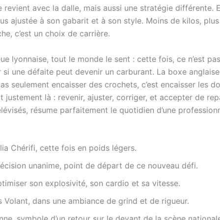
 revient avec la dalle, mais aussi une stratégie différente.
us ajustée à son gabarit et à son style. Moins de kilos, plus
he, c’est un choix de carrière.
eue lyonnaise, tout le monde le sent : cette fois, ce n’est p
r si une défaite peut devenir un carburant. La boxe anglais
s seulement encaisser des crochets, c’est encaisser les dout
t justement là : revenir, ajuster, corriger, et accepter de re
élévisés, résume parfaitement le quotidien d’une professionn
ia Chérifi, cette fois en poids légers.
écision unanime, point de départ de ce nouveau défi.
imiser son explosivité, son cardio et sa vitesse.
s Volant, dans une ambiance de grind et de rigueur.
onne, symbole d’un retour sur le devant de la scène national